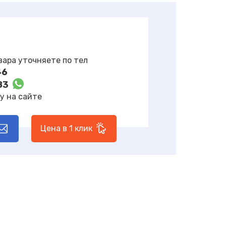
вара уточняете по тел
46
83
у на сайте
Цена в 1 клик