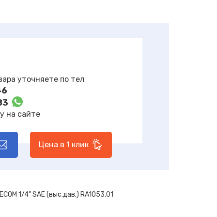
вара уточняете по тел
46
83
у на сайте
Цена в 1 клик
OM 1/4" SAE (выс.дав.) RA1053.01