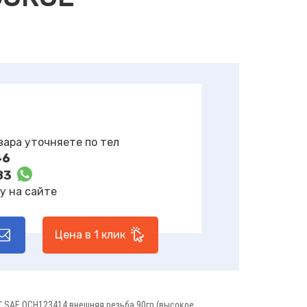
вара уточняете по тел
46
83
у на сайте
Цена в 1 клик
 SAE QCH123414 внешняя резьба 90гр (высокое