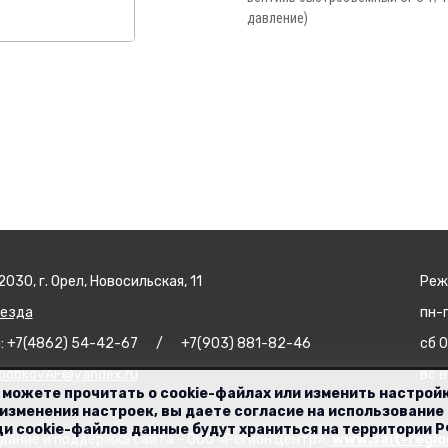
давление)
030, г. Орел, Новосильская, 11
Реж
оезда
пн-п
: +7(4862) 54-42-67 / +7(903) 881-82-46
сб 0
bobkovAF@yandex.ru
вс 
 можете прочитать о cookie-файлах или изменить настрой
изменения настроек, вы даете согласие на использование
и cookie-файлов данные будут храниться на территории Р
дание и поддержка сайта - ООО «Регион центр».
www.sait-regio