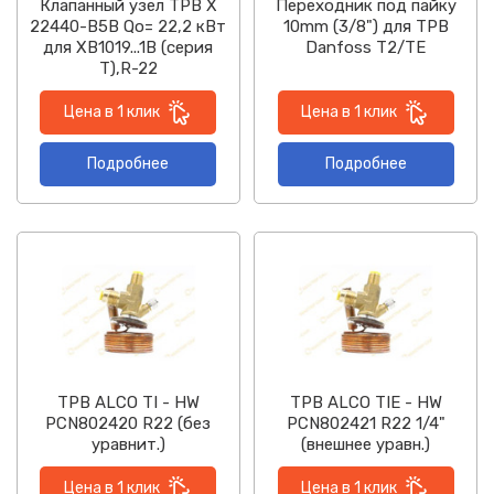
Клапанный узел ТРВ X
Переходник под пайку
22440-B5B Qo= 22,2 кВт
10mm (3/8") для ТРВ
для XB1019...1B (серия
Danfoss T2/TE
Т),R-22
Цена в 1 клик
Цена в 1 клик
Подробнее
Подробнее
ТРВ ALCO TI - HW
ТРВ ALCO TIE - HW
PCN802420 R22 (без
PCN802421 R22 1/4"
уравнит.)
(внешнее уравн.)
Цена в 1 клик
Цена в 1 клик