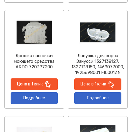
Крышка ванночки
Ловушка для ворса
моющего средства
Занусси 1327138127,
ARDO 720397200
1327138150, 1469077000,
1925698001 FIL001ZN
Цена в 1 клик
Цена в 1 клик
Подробнее
Подробнее