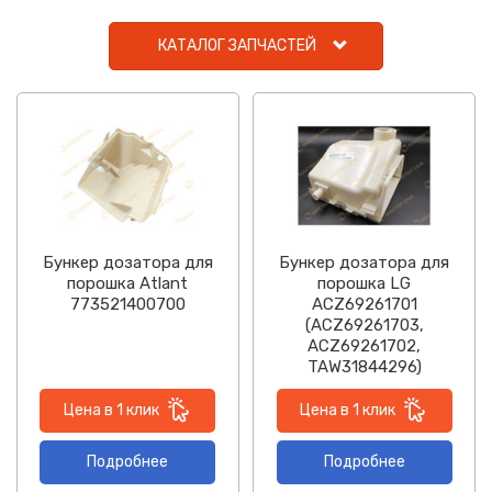
КАТАЛОГ ЗАПЧАСТЕЙ
Бункер дозатора для
Бункер дозатора для
порошка Atlant
порошка LG
773521400700
ACZ69261701
(ACZ69261703,
ACZ69261702,
TAW31844296)
Цена в 1 клик
Цена в 1 клик
Подробнее
Подробнее