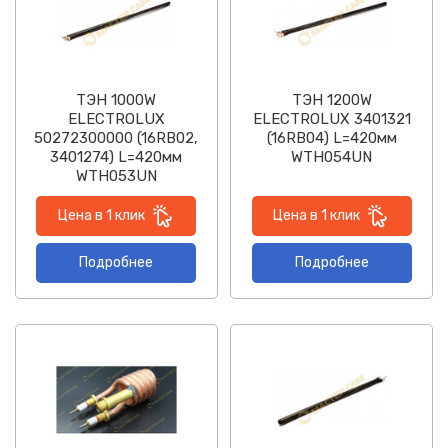
ТЭН 1000W
ТЭН 1200W
ELECTROLUX
ELECTROLUX 3401321
50272300000 (16RB02,
(16RB04) L=420мм
3401274) L=420мм
WTH054UN
WTH053UN
Цена в 1 клик
Цена в 1 клик
Подробнее
Подробнее