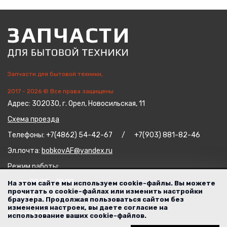
Запчасти для бытовой техники,
2017 - 2026 © Все права защищены
Адрес: 302030, г. Орел, Новосильская, 11
Схема проезда
Телефоны: +7(4862) 54-42-67 / +7(903) 881-82-46
Эл.почта:
bobkovAF@yandex.ru
Режим работы:
пн-пт 09:00 - 18:00
На этом сайте мы используем cookie-файлы. Вы можете
прочитать о cookie-файлах или изменить настройки
сб 09:30 - 15:30
браузера. Продолжая пользоваться сайтом без
изменения настроек, вы даете согласие на
вс выходной
использование ваших cookie-файлов.